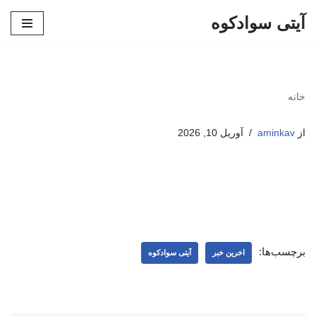
آیتی سوادکوه
پرش
به
محتوا
خانه
از
aminkav
آوریل 10, 2026
برچسب‌ها:
اخرین خبر
آیتی سوادکوه