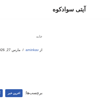
آیتی سوادکوه
پرش
به
محتوا
خانه
از
aminkav
مارس 27, 2026
برچسب‌ها:
اخرین خبر
آ