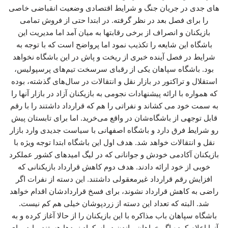
های جدی در جریان جنگ و شرایط اقتصادی وضعیت انقباضی خاصی
را برای فصل بعد در نظر گرفته. در ابتدا حتی از فروش تمامی
بازیکنان و انصراف از برخی رقابتها به میان آمد اما مدیریت این
باشگاه این شایعه را تکذیب نمود اما پرواضح است که با توجه به
شرایط در فصل آینده خبری از ریخت و پاش در این باشگاه نخواهد
بود. باشگاه سپاهان یکی از رقبای سرسخت تیم‌های پرسپولیس،
استقلال و تراکتور در بازار نقل و انتقالات در سال‌های گذشته، بوده
که همواره با ارائه پیشنهادات نجومی به بازیکنان آزاد در بازار آنها را
به سمت خود می کشاند و نفراتی را هم که قرارداد داشتند را با رقم
قابل توجهی از باشگاه‌شان در واقع می‌خرید. اما برای تابستان پیش
رو شرایط فرق دارد و باشگاه اصفهانی با سیاست جدیدی وارد بازار
نقل و انتقالات خواهد شد. هدف اول این باشگاه ابتدا توجه ویژه با
بازیکنان آکادمی خودش و جوانانی که در لیگ امیدهای کشور عملکرد
خوبی از خود ارائه دادند. هدف دوم کاهش قرارداد بازیکنانی که
افزایش رقم قرارداد غیرمعقولی داشتند. این دسته از نفرات اگر
راضی به کاهش قرارداد نشوند، برای فسخ قراردادشان اقدام خواهد
شد. البته که تعداد این دسته از زردپوشان خیلی هم کم نیست.
باشگاه سپاهان باب مذاکره با این بازیکنان را از حالا آغاز کرده و به
آنها اعلام کرده اگر خواهان ماندن در اسکواد زردها هستند، باید برای