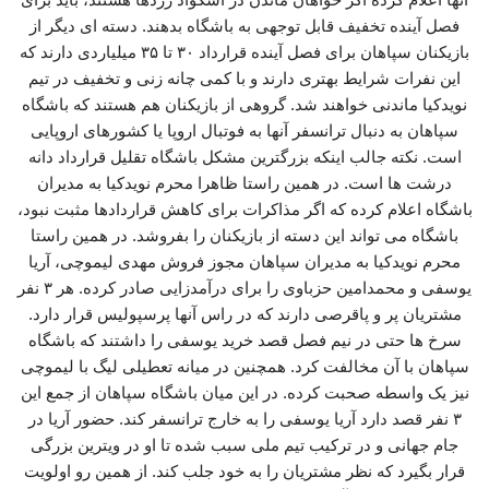
فصل آینده تخفیف قابل توجهی به باشگاه بدهند. دسته ای دیگر از
بازیکنان سپاهان برای فصل آینده قرارداد ۳۰ تا ۳۵ میلیاردی دارند که
این نفرات شرایط بهتری دارند و با کمی چانه زنی و تخفیف در تیم
نویدکیا ماندنی خواهند شد. گروهی از بازیکنان هم هستند که باشگاه
سپاهان به دنبال ترانسفر آنها به فوتبال اروپا یا کشورهای اروپایی
است. نکته جالب اینکه بزرگترین مشکل باشگاه تقلیل قرارداد دانه
درشت ها است. در همین راستا ظاهرا محرم نویدکیا به مدیران
باشگاه اعلام کرده که اگر مذاکرات برای کاهش قراردادها مثبت نبود،
باشگاه می تواند این دسته از بازیکنان را بفروشد. در همین راستا
محرم نویدکیا به مدیران سپاهان مجوز فروش مهدی لیموچی، آریا
یوسفی و محمدامین حزباوی را برای درآمدزایی صادر کرده‌. هر ۳ نفر
مشتریان پر و پاقرصی دارند که در راس آنها پرسپولیس قرار دارد.
سرخ ها حتی در نیم فصل قصد خرید یوسفی را داشتند که باشگاه
سپاهان با آن مخالفت کرد. همچنین در میانه تعطیلی لیگ با لیموچی
نیز یک واسطه صحبت کرده. در این میان باشگاه سپاهان از جمع این
۳ نفر قصد دارد آریا یوسفی را به خارج ترانسفر کند. حضور آریا در
جام جهانی و در ترکیب تیم ملی سبب شده تا او در ویترین بزرگی
قرار بگیرد که نظر مشتریان را به خود جلب کند. از همین رو اولویت