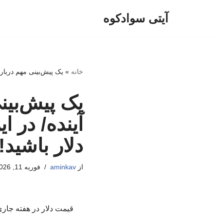
آیتی سوادکوه
پرش
به
محتوا
خانه
»
یک پیش‌بینی مهم دربار
یک پیش‌بین
آینده/ در
دلار باشید!
از
aminkav
فوریه 11, 2026
قیمت دلار در هفته جاری