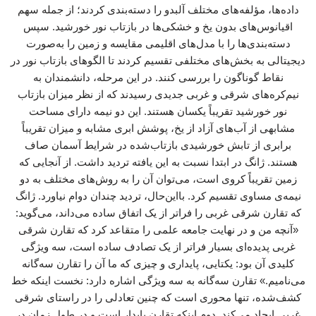
داده‌ها، مؤلفه‌های مختلف آلبدو را دسته‌بندی کردند؛ از جمله سهم
اقیانوس‌های بدون یخ و خشکی‌ها در بازتاب نور خورشید. سپس
دسته‌بندی‌ها را با مدل‌های اقلیمی مقایسه و زمین را به‌صورت
دیجیتالی به بخش‌های مختلفی تقسیم کردند تا الگوهای بازتاب نور در
نقاط گوناگون را بررسی کنند. در این مرحله، دانشمندان به
نیم‌کره‌های شرقی و غربی جدیدی رسیدند که از نظر میزان بازتاب
نور خورشید تقریباً یکسان هستند. این دو نیمه دارای مساحت
مشابهی از آب‌های آزاد از یخ، پوشش ابری مشابه و میزان تقریباً
برابری از تابش خورشیدی بازتاب‌شده در شرایط آسمان صاف
هستند. ژانگ در ابتدا نسبت به این یافته تردید داشت. از آنجایی که
زمین تقریباً کروی است، می‌توان آن را به روش‌های مختلف به دو
نیمه‌ی مساوی تقسیم کرد. بااین‌حال، تردید چندان دوام نیاورد. ژانگ
که تقارن شرقی غربی را فراتر از یک اتفاق ساده می‌داند، می‌گوید:
«آنچه من و در نهایت جامعه علمی را متقاعد کرد که تقارن شرقی
غربی پدیده‌ای بسیار فراتر از یک تصادف ساده است، سه ویژگی
کلیدی آن بود: یکتایی، پایداری و چیزی که ما آن را تقارن سه‌گانه
می‌نامیم.» تقارن سه‌گانه به سه ویژگی اشاره دارد: نخست اینکه خط
کشف‌شده، تنها محوری است که چنین تعادلی را در راستای شرقی
غربی ایجاد می‌کند. دوم اینکه تقارن پایدار است و در طول زمان در