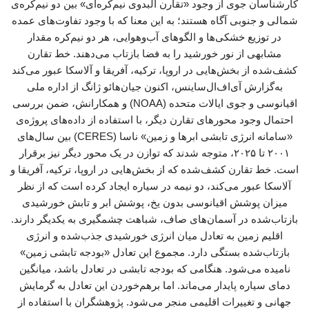
کارشناسان جوی از وجود «تقارن آلبدوی نیم‌کره‌ای» بین دو نیم‌کره‌ی
شمالی و جنوبی آگاه هستند؛ به این معنا که با وجود تفاوت‌های عمده
در توزیع خشکی‌ها و الگوهای آب‌وهوایی، هر دو نیم‌کره مقدار
مشابهی از نور خورشید را به فضا بازتاب می‌دهند. خط تقارن
کشف‌شده از بخش‌هایی در اروپا، ترکیه، آفریقا و آلاسکا عبور می‌کند
به‌گزارش آی‌اف‌ال‌ساینس، اکنون جیان‌هائو ژانگ از اداره ملی
اقیانوسی و جوی ایالات متحده (NOAA) و همکارانش، ضمن بررسی
احتمال وجود محورهای تقارن دیگر، با استفاده از داده‌های پروژه‌ی
«سامانه انرژی تابشی ابرها و زمین» ناسا (CERES) بین سال‌های
۲۰۰۱ تا ۲۰۲۵، متوجه شدند که توازن در یک محور دیگر نیز برقرار
است. خط تقارن کشف‌شده که از بخش‌هایی در اروپا، ترکیه، آفریقا و
آلاسکا عبور می‌کند، دو نیمه در سیاره ایجاد کرده است که از نظر
میزان پوشش اقیانوسی بدون یخ، پوشش ابر و تابش خورشیدی
بازتاب‌شده در آسمان‌های صاف، شباهت چشمگیری به یکدیگر دارند.
اقلیم زمین به تعادل میان انرژی خورشیدی جذب‌شده و انرژی
بازتاب‌شده بستگی دارد. مجموع این تعادل «بودجه تابشی زمین»
نامیده می‌شود. هنگامی که بودجه تابشی در تعادل باشد، میانگین
دمای سیاره پایدار می‌ماند. اما برهم‌خوردن این تعادل به گرمایش
جهانی و تغییرات اقلیمی منجر می‌شود. پژوهشگران با استفاده از