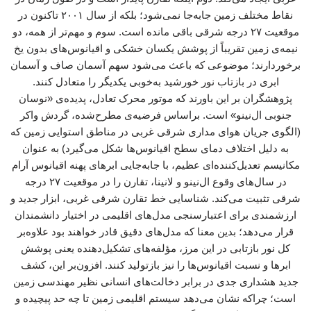
نقاط مختلف زمین جابه‌جا نمی‌شود؛ بلکه از سال ۲۰۰۱ تاکنون در
موقعیت ۲۷ درجه شرقی باقی مانده است. سوم و مهم‌تر از همه، دو
نیمه‌ی زمین تقریباً از پوشش یکسان خشکی و اقیانوس‌های بدون یخ
برخوردارند؛ موضوعی که باعث می‌شود سهم آسمان صاف و آسمان
ابری در بازتاب نور خورشید به‌خوبی یکدیگر را متعادل کنند.
پژوهشگران بر این باورند که موتور محرک تعادل، پدیده‌ی «نوسان
جنوبی ال‌نینو» است. براساس فرضیه‌ی مطرح‌شده، گردش واکر
(الگوی جریان هوای مداری شرقی غربی در مناطق استوایی زمین که
به دلیل اختلاف دمای سطح اقیانوس‌ها شکل می‌گیرد) به عنوان
مکانیسم تعدیل‌کننده‌ای عظیم، با جابه‌جایی ابرهای پهنه اقیانوس آرام
در سال‌های وقوع ال‌نینو و لانینا، تقارن را در موقعیت ۲۷ درجه
شرقی تثبیت می‌کند. شناسایی خط تقارن شرقی غربی، ابزار جدید و
ارزشمندی برای اعتبارسنجی مدل‌های اقلیمی در اختیار دانشمندان
قرار می‌دهد؛ بدین معنا که مدل‌های دقیق قادر خواهند بود علاوه‌بر
کل نور بازتابی در این مرز، مؤلفه‌های تشکیل‌دهنده یعنی پوشش
ابرها و نسبت اقیانوس‌ها را نیز بازتولید کنند. افزون‌بر این، کشف
جدید هشداری جدی در برابر دخالت‌های انسانی نظیر مهندسی زمین
است؛ چراکه نشان می‌دهد سیستم اقلیمی زمین تا چه حد پیچیده و