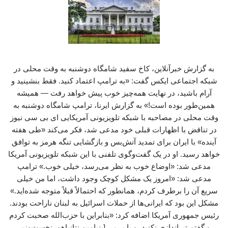
به گزارش خبرآنلاین، کاخ سفید شامگاه دوشنبه به وقت محلی در
شبکه اجتماعی ایکس گفت: «به ترامپ اعتماد کنید. فقط بنشینید و
آرام باشید، در نهایت همه‌چیز خوب پیش خواهد رفت — همیشه
همین‌طور بوده است!» به گزارش ایرنا، ترامپ شامگاه دوشنبه به
وقت محلی در مصاحبه با شبکه تلویزیونی آمریکایی ای بی سی نیوز
در تناقض با اظهارات قبلی خود مدعی شد، فکر می‌کند «طی هفته
آینده» با ایران برای تمدید آتش‌بس و بازگشایی تنگه هرمز به توافق
خواهد رسید. او در یک گفت‌وگوی تلفنی با این شبکه تلویزیونی آمریکا
مدعی شد: «اوضاع خوب به نظر می‌رسد، خیلی خوب.» ترامپ
مدعی شد: «امروز یک مشکل کوچک وجود داشت، اما من خیلی
سریع آن را برطرف کردم، همانطور که احتمالاً قبلاً متوجه شده‌اید.»
مشکل این بود که ایرانی‌ها از حملات اسرائیل به لبنان ناراحت بودند.
رئیس جمهوری آمریکا اضافه کرد: «بنابراین با حزب‌الله صحبت کردم
و گفتم تیراندازی نکنید، و با بی‌بی [بنیامین نتانیاهو، نخست‌وزیر