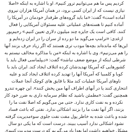
کردیم پس ما هم می‌توانیم ترور کنیم». او با اشاره به اینکه «اصلا
نیازی نیست که از ایران کسی برود، در همان آمریکا هزاران نیروی
آماده است» گفت: «ما باید گروه‌های طرفدار خودمان در آمریکا را
آماده کنیم تا هسته‌های عملیاتی علیه مسئولان آمریکایی را فعال
کنند. کافی است یک جایزه چند میلیون دلاری تعیین کنیم.» رحیم‌پور
ازغدی: «ترامپ می‌گوید ما دو رده از سران را در ایران زده‌ایم و
این‌ها که مانده‌اند بچه‌ها مودب تری هستند که اگر زیاد حرف بزنند آنها
را هم می‌زنیم». وی با اشاره به اینکه «من با مذاکره مخالف نیستم به
شرطی اینکه از موضع ضعف نباشد» گفت: «دیپلماسی فعال باید با
کشورهایی که آمریکا تهدیدشان کرده ائتلاف ایجاد کند. ایران باید با
کوبا و کلمبیا که آمریکا آنها را تهدید کرده ائتلاف ایجاد کند و علیه
ناوهای آمریکا عملیات کند مثلا با قایق های کوچک آنجا عملات
انتحاری کنند یا در آبهای اطراف آنها مین پخش کنند». این چهره تندرو
همچنین گفت: «مطمئن باشید که نظام سرمایه داری به ضرر خود کار
نکرده و به نفت کاری ندارد. حتی من می‌گویم که اصلا نفت ما را
بزنند، اگر آنها نفت ما را بزنند اشکالی ندارد. نفتی که باعث فساد
شده و باعث شده به خاطر پول مفت نفت جلوی سوءمدیریت گرفته
نشود اشکالی ندارد آسیب ببیند. درست است که ما یکی دو سال
مشکل خواهیم داشت اما بعدا یاد می‌گیریم که درست مدیریت کنیم».