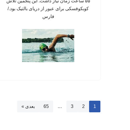
۵۵ ساعت زمان نیاز داشت. این پنجمین تلاش
کوبکوفسکی برای عبور از دریای بالتیک بود./
فارس
1
2
3
…
65
بعدی »