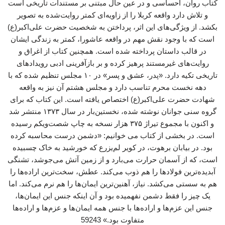
کتاب روان، احساسی و در عین حال مبتنی بر مستندات تاریخی است
و تلاش دارد واقعه کربلا را از زاویه‌ای کمتر روایت‌شده به تصویر
بکشد. از ویژگی‌های این اثر، پرداختن به شخصیت حضرت علی‌اکبر(ع)
است که با وجود نقش مهم در واقعه عاشورا، کمتر به زندگی ایشان
در قالب داستان پرداخته شده است. همچنین کتاب از اغراق و
روایت‌های غیرمستند پرهیز کرده و بر بازآفرینی ادبی رویدادهای
تاریخی تکیه دارد. «پدر، عشق و پسر» در ۱۰ مجلس تنظیم شده که با
دهه نخست محرم تناسب دارد و مجلس هشتم آن نیز به واقعه
شهادت حضرت علی‌اکبر(ع) اختصاص یافته است. این کتاب که برای
گروه سنی جوانان نوشته شده، نخستین‌بار در سال ۱۳۷۳ منتشر شد
و اکنون با مجموع تیراژ ۳۷۵ هزار نسخه به چاپ شصت‌ویکم رسیده
است. در بخشی از کتاب می خوانیم: «دشمن درست محاسبه کرده
بود. در بیابان برهوت، در کویر لم‌یزرع که خورشید به خاک چسبیده
است، که از آسمان حرارت می‌بارد و از زمین آتش می‌جوشد، تشنگی
آبدیده‌ترین فولادها را هم ذوب می‌کند. عطش، سخت‌ترین اراده‌ها را
هم به سستی می‌کشد. نیاز، آهنین‌ترین ایمان‌ها را هم نرم می‌کند. اما
یک چیز را فقط دشمن نفهمیده بود و آن اینکه جنس این ایمان‌ها،
جنس این عزم‌ها و اراده‌ها با جنس همه ایمان‌ها و عزم‌ها و اراده‌ها
متفاوت بود.» 59243