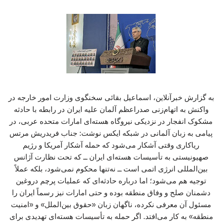
به گزارش خبرآنلاین، اسماعیل بقائی سخنگوی وزارت امور خارجه در
واکنش به اتهام‌زنی صدراعظم آلمان علیه ایران در رابطه با حادثه
مشکوک انفجار در نزدیکی نیروگاه‌ هسته‌ای امارات متحده عربی، در
پیامی به زبان آلمانی در شبکه ایکس نوشت: جناب فریدریش مرتس
ریاکاری وقتی آشکار می‌شود که حمله آشکار آمریکا و رژیم
صهیونیستی به تأسیسات هسته‌ای ایران ــ که تحت نظارت آژانس
بین‌المللی انرژی اتمی است ــ نه‌تنها محکوم نمی‌شود، بلکه عملاً
توجیه هم می‌شود؛ اما درباره حادثه‌ای که عملیات پرچم دروغین
دشمنان صلح و وفاق منطقه بوده و حتی امارات نیز رسماً ایران را
مسئول آن معرفی نکرده، ناگهان زبان «حقوق بین‌الملل» و «امنیت
منطقه» به کار می‌افتد. اگر حمله به تأسیسات هسته‌ای تهدیدی برای