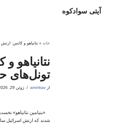
آیتی سوادکوه
پرش
به
محتوا
خانه
»
نتانیاهو و کاتس: ارتش 
نتانیاهو و
تونل‌های ح
از
aminkav
ژوئن 29, 2026
«بنیامین نتانیاهو» نخس
شدند که ارتش اسرائیل ساع