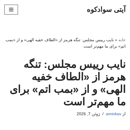
آیتی سوادکوه
پرش
به
محتوا
خانه
»
نایب رییس مجلس: تنگه هرمز از «الطاف خفیه الهی» و از «بمب
اتم» برای ما مهم‌تر است
نایب رییس مجلس: تنگه
هرمز از «الطاف خفیه
الهی» و از «بمب اتم» برای
ما مهم‌تر است
از
aminkav
ژوئن 7, 2026