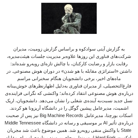
به گزارش آیتی سوادکوه و براساس گزارش زومیت، مدیران
شرکت‌های فناوری این روزها علاوه‌بر مدیریت جلسات هیئت‌مدیره،
رقابت بازار و رضایت کارکنان، با چالش تازه‌ای روبه‌رو شده‌اند:
داشتن «استراتژی مقابله با هو شدن» در دوران هوش مصنوعی. در
ماه‌های اخیر، برخی دانشجویان هنگام سخنرانی مراسم
فارغ‌التحصیلی، از مدیران فناوری به‌دلیل اظهارنظرهای خوش‌بینانه
درباره‌ی هوش مصنوعی انتقاد کرده‌اند؛ واکنشی که نگرانی فزاینده‌ی
نسل جدید نسبت‌به آینده‌ی شغلی را نشان می‌دهد. دانشجویان، اریک
اشمیت، مدیرعامل پیشین گوگل را در دانشگاه آریزونا هو کردند.
‌اسکات بورچتا، مدیرعامل ‌Big Machine Records نیز پس از صحبت
درباره‌ی تأثیر AI بر موسیقی و رسانه در دانشگاه Middle Tennessee
State با واکنش منفی روبه‌رو شد. همین موضوع باعث شد مجریان
پادکست ‌Hard Fork از سوندار پیچای بپرسند برنامه‌ی او برای مقابله