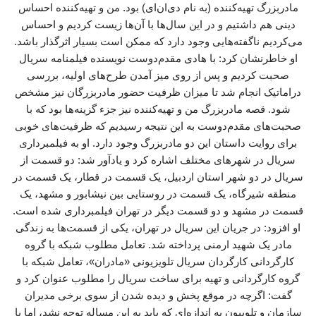
مادربزرگ تهیه‌کننده (به نام دی‌ان‌ای) بود. من و تهیه‌کننده احساس
دینی هم داشتیم و در این سال‌ها با آن‌ها زیست کردیم و احساس
می‌کردیم ناگفته‌هایی وجود دارد که ممکن است بسیار اثرگذار باشد.
او خاطرنشان کرد: با هادی مقدم‌دوست نویسنده فیلمنامه سریال
صحبت کردیم و پس از روی میز آمدن طرح‌های اولیه، بررسی
دراماتیک انجام شد تا میزان ظرفیت حضور مادربزرگان نیز مشخص
شود. قصه مادربزرگ من و تهیه‌کننده نیز جزء گزینه‌ها بود که با
صحبت‌های مقدم‌دوست به این نتیجه رسیدیم که ظرفیت‌های خوبی
برای روایت داستان این دو مادربزرگ وجود دارد. او به فیلمبرداری
سریال در شهرهای مختلف اشاره کرد و یادآور شد: دو قسمت از
سریال در دو شهر استان اردبیل، یک قسمت در قطار، یک قسمت در
منطقه شیرگاه، یک قسمت در روستایی بین نیشابور و مشهد، یک
قسمت در مشهد و دو قسمت دیگر در تهران فیلمبرداری شده است.
او افزود: در جریان این سریال در تهران، یکی از قسمت‌ها به زندگی
مادر یک شهید ارمنی پرداخته شد. تعامل مطلوب شبکه با گروه
کارگردانی کارگردان سریال تلویزیونی «مادران»، تعامل شبکه با
گروه کارگردانی و تهیه برای ساخت سریال را مطلوب عنوان کرد و
گفت: اگرچه در موقع پخش و دیده شدن از سوی برخی مدیران
سازمان و تلوبیون به اندازه‌ای که باید به این مساله توجه نشد، اما با