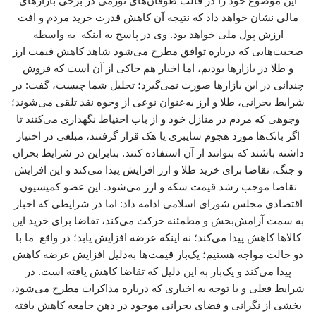
این موضوع خود را در قالب طوفان‌های تورمی در برخی بازارهای
مالی نشان خواهد داد که نتیجه آن کاهش قدرت خرید مردم و افت
ارزش پول ملی خواهد بود. وی در پاسخ به اینکه به واسطه
صحبت‌هایی که درباره توافق مطرح می‌شود شاهد کاهش قیمت ارز
و طلا در بازارها بودیم، اما اخبار هم حاکی از آن است که فروش
چندانی در این بازارها صورت نمی‌گیرد؛ تحلیل شما چیست، گفت: در
شرایط بحرانی، طلا و ارز به‌عنوان نوعی از وجوه نقد تلقی می‌شوند؛
وجوهی که مردم در منازل خود و از باب احتیاط نگهداری می‌کنند تا
اگر بانک‌ها مورد هجوم سایبری یا هک قرار گرفتند، مبلغی در اختیار
داشته باشند که بتوانند از آن استفاده کنند. بنابراین در شرایط بحران
و جنگ، تقاضا برای خرید طلا و ارز افزایش پیدا می‌کند و این افزایش
تقاضا موجب رشد قیمت سکه و ارز می‌شود. این عضو کمیسیون
اقتصادی مجلس شورای اسلامی ادامه داد: اما در شرایطی که اخبار
به سمت آرامش‌بخش و مطمئنه حرکت می‌کند، تقاضا برای خرید این
کالاها کاهش پیدا می‌کند؛ نه اینکه عرضه افزایش یابد؛ در واقع ما با
دو حالت مواجه هستیم؛ یک‌بار قیمت‌ها به‌دلیل افزایش عرضه کاهش
پیدا می‌کند و یک‌بار به این دلیل که تقاضا کاهش یافته است. در
شرایط فعلی و با توجه به اخباری که درباره مذاکرات مطرح می‌شود،
بخشی از نگرانی و فضای بحرانی موجود در ذهن جامعه کاهش یافته