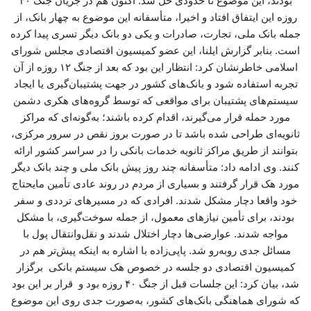
بودند، این موضوع تا حدودی حل شد. اکنون هم در جریان جنگ ۴۰
روزه این ایتفاق افتاد و اخیرا، متأسفانه این موضوع به چهار بانک، از
جمله بانک ملی، تجارت، صادرات و یکی دو بانک دیگر تسری پیدا کرده
است. بنابر گزارش ایلنا، این عضو کمیسیون اقتصادی مجلس شورای
اسلامی خاطرنشان کرد: انتظار این بود که بعد از جنگ ۱۲ روزه از آن
تجربه استفاده شود و بانک‌های کشور در جهت پشتیبان‌گیری یا ایجاد
سیستم‌های پشتیبان برای مواقعی که توسط گروه‌های هکری دشمن
مورد حمله قرار می‌گیرند، اقدام کرده باشند؛ به‌گونه‌ای که مراکز
ثانویه‌ای طراحی شده باشد تا در صورت بروز نقص در سرور مرکزی،
بتوانند از طریق مراکز ثانویه خدمات بانکی را در سراسر کشور ارائه
کنند. وی ادامه داد: متأسفانه چند روز پیش بانک ملی و چند بانک دیگر
مورد هک قرار گرفتند و بسیاری از مردم در روند عادی تأمین مایحتاج
خود واقعا دچار مشکل شدند. افرادی که در مسیرهای ترددی و سفر
بودند، برای تأمین نیازهای معمول، از جمله سوخت‌گیری، با مشکل
مواجه شدند. عوارضی‌ها دچار اختلال شدند و نقل‌وانتقال پول با
مسائل جدی روبه‌رو شد. پاپی‌زاده با اشاره به اینکه پیش‌تر هم در
کمیسیون اقتصادی دو جلسه در خصوص هک سیستم بانکی برگزار
شد، بیان کرد: این جلسات قبل از جنگ ۴۰ روزه بود و قرار بر این بود
که شورای هماهنگی بانک‌های کشور، به‌صورت جدی روی این موضوع