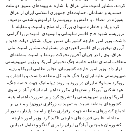
کردند. مشاور امنیت ملی عراق با اشاره به پیوندهای عمیق دو ملت
همسایه و مسلمان، حمایت‌های جمهوری اسلامی ایران از عراق
به‌ویژه در مصاف با داعش و تروریسم را فراموش‌ناشدنی توصیف
کرد و یاد و خاطره شهدای بزرگ راه صلح و امنیت و مقابله با
تروریسم شهید حاج قاسم سلیمانی و ابومهدی المهندس را گرامی
داشت. وزیر امور خارجه کشورمان ضمن تبریک تشکیل دولت جدید و
آرزوی توفیق برای قاسم العبودی در مسئولیت مشاور امنیت ملی
عراق، وی را در جریان آخرین تحولات مرتبط با امنیت منطقه‌ای
متعاقب امضای تفاهم خاتمه جنگ تحمیلی آمریکا و رژیم صهیونیستی
قرار داد. وزیر امور خارجه کشورمان، تجاوز نظامی امریکا و رژیم
صهیونیستی علیه ایران را جنگ علیه کل منطقه دانست و با اشاره به
رویکرد مسئولانه ایران در ورود به روند دیپلماتیک جهت خاتمه جنگ،
عهد شکنی آمریکا و نقض‌های مکرر تفاهم نامه اسلام آباد از سوی
آمریکا و رژیم صهیونیستی را تشریح کرد و بر ضرورت اهتمام همه
کشورهای منطقه نسبت به تمهید سازوکاری درون‌زا و مبتنی بر
اجماع کشورهای منطقه جهت برقراری صلح و امنیت پایدار به دور از
مداخله نظامی قدرت‌های خارجی تاکید کرد. وزیر امور خارجه
کشورمان همچنین آمادگی ایران را برای گفتگو و تعامل فیمابین