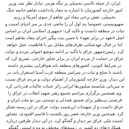
ایران، از جمله ناامنی تحمیلی بر تنگه هرمز، تبادل نظر شد. وزیر
امور خارجه کشورمان با اشاره به مفاد یادداشت تفاهم خاتمه جنگ
تحمیلی، نقض برخی مفاد این تفاهم از سوی آمریکا و رژیم
صهیونیستی خصوصا بند اول آن را مانعی جدی بر سر احیای امنیت و
ثبات در منطقه دانست و تاکید کرد: جمهوری اسلامی ایران بر اساس
اصل «تعهد در برابر تعهد» با حسن نیت پیگیر اجرای مفاد تفاهم است
اما در قبال عهدشکنی طرف‌های مقابل نیز با قاطعیت عمل خواهد
کرد. رئیس‌جمهور عراق با تأکید بر ادامه موضع اصولی مردم و دولت
عراق در حمایت از مردم ایران در برابر تجاوز خارجی، تصریح کرد که
در شرایط کنونی، کشورهای منطقه باید هم‌افزایی بیشتری داشته
باشند تا صلح و ثبات در سراسر منطقه غرب آسیا استقرار یابد. در
این دیدار، وزیر خارجه کشورمان از اهتمام دولت و مردم عراق نسبت
به میزبانی شایسته میلیون‌ها ایرانی زائر عتبات عالیات قدردانی کرد.
وی همچنین برگزاری مراسم تشییع رهبر شهید انقلاب در عراق را
فرصتی بی‌نظیر برای تعمیق همدلی و دوستی بین دو ملت ایران و
عراق دانست و از تمهیدات ارزشمند دولت عراق در این زمینه تشکر
کرد. هم‌چنین وزیر خارجه عصر روز یکشنبه با قاسم العبودی، مشاور
امنیت ملی عراق نیز دیدار و گفتگو کرد. در این دیدار طرفین درباره
همکاری‌های دو کشور در زمینه‌های مختلف به ویژه امنیتی گفتگو