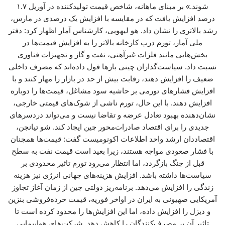
شوند.» بر مبنای ماهانه، شاخص قیمت تولیدکننده در آوریل ۱.۷
درصد افزایش یافت که در مقایسه با افزایش یک درصدی در مارس،
رشد بالاتری را نشان داد. هو لیهویی، کارشناس آمار اظهار کرد: دفتر
ملی آمار، تورم درب کارخانه بالاتر را به افزایش قیمت‌ها در
بخش‌هایی مانند فلزات غیرآهنی، نفت و گاز و تجهیزات فناوری
نسبت داد. سیاست‌گذاران چینی بارها قول داده‌اند که مصرف داخلی
ضعیف را افزایش دهند، رقابت بیش از حد در بازار را مهار کنند و با
افزایش فشارهای تورمی بر حاشیه سود مشاغل، قیمت‌ها را دوباره
افزایش دهند. با این حال، تورم ناشی از شوک‌های قیمتی خارجی،
نشان‌دهنده بهبود تعادل عرضه و تقاضا نیست و می‌تواند دردسرهای
جدیدی را برای اقتصاد صادرات‌محور چین ایجاد کند. شو تیانچن،
اقتصاددان ارشد واحد اطلاعات اکونومیست گفت: قیمت‌ها همچنان
با فشار صعودی مواجه هستند، زیرا بعید است قیمت نفت به سطح
قبل از جنگ بازگردد، اما انتظار می‌رود تورم تاثیر محدودی بر
سیاست‌ها داشته باشد. افزایش هزینه‌های جهانی انرژی نیز هزینه
زندگی را افزایش می‌دهد. برنامه‌ریز دولتی چین از زمان آغاز تجاوز
آمریکایی صهیونی به ایران در اواخر فوریه، قیمت خرده‌فروشی بنزین
و دیزل را افزایش داده، اما این افزایش‌ها را محدود کرده است تا
تاثیر آن بر مصرف‌کنندگان را کاهش دهد. شرکت‌های هواپیمایی