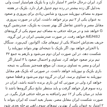
کرد. ایران درحال حاضر ۲ امتیاز دارد و با بلژیک هم‌امتیاز است ولی
به‌دلیل گل زده بیشتر در رده دوم جدول قرار دارد. بلژیک در هفته
سوم به مصاف نیوزیلند می‌رود و شانس زیادی برای پیروزی و صعود
به عنوان یکی از ۲ تیم برتر خواهد داشت. ایران در صورت پیروزی
مقابل مصر و داشتن تفاضل گل بهتر نسبت به بلژیک، صدرنشین گروه
G خواهد شد و در مرحله حذفی به مصاف تیم سوم یکی از گروه‌های
A/E/H/I/J خواهد رفت. در صورت صدرنشینی ایران در این گروه،
حریف بعدی‌اش احتمالا یکی از تیم‌های چک، اکوادور، کیپ‌ورد، سنگال
یا الجزایر خواهد بود. اگر بلژیک با نتیجه‌ای بهتر بتواند نیوزیلند را
شکست دهد، در این صورت ایران دوم می‌شود و بازهم به جمع ۳۲
تیم برتر صعود خواهد کرد. تساوی و احتمال صعود با ۳ امتیاز اگر
ایران و مصر به تساوی برسند، آن موقع همه‌چیز بستگی به نتیجه
بازی بلژیک و نیوزیلند خواهد داشت. در صورتی که بلژیک هم مقابل
نیوزیلند به تساوی برسد، ایران در گروه دوم می‌شود و قطعا صعود
خواهد کرد ولی در صورتی که این بازی برنده داشته باشد، ایران در
رده سوم قرار خواهد گرفت و باید منتظر نتایج دیگر گروه‌ها باشد تا
شاید در میان یکی از ۱۲ تیم راه‌یافته به مرحله حذفی قرار بگیرد. در
صورت شکست ایران مقابل مصر، بسیار بعید است که ایران بتواند با
۲ امتیاز به عنوان یکی از بهترین تیم‌های سوم راهی مرحله بعدی شود