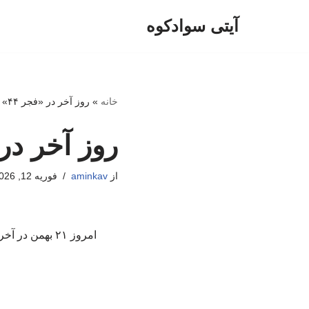
آیتی سوادکوه
پرش
به
محتوا
خانه
»
روز آخر در «فجر ۴۴» چه می‌بینیم؟
روز آخر در «فجر ۴۴» 
از
aminkav
فوریه 12, 2026
امروز ۲۱ بهم