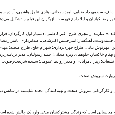
ت‌اف، سیدمهرداد ضیایی، امید روحانی، هادی عامل هاشمی، آزاده سیفی
رضا کیانیان و لیلا زارع فهرست بازیگران این فیلم را تشکیل می‌دهن
تف» عبارتند از مجری طرح: اکبر کاظمی، دستیار اول کارگردان: فراز
حسندوست، آهنگساز: امیرحسین اکبرشاهی، صدابرداری: یاسر رمضان
: مهرنوش بیانی، طراح چهره‌پردازی: شهرام خلج، طراح صحنه: مهدی
بهنام خاکسار، جلوه‌های ویژه میدانی: حمید رسولیان، مدیر برنامه‌ری
تبلیغات: زهرا دمزآبادی و مدیر روابط عمومی: سپیده شریعت‌رضوی.
به روایت سروش صحت
وج میانسالی است که زندگی‌ مشترکشان مدتی وارد یک چالش شده است،