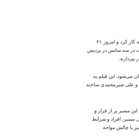
به گزارش آیتی سوادکوه، چهل و چهارمین جشنواره فیلم فجر از ۱۱ بهمن برای اهالی رسانه آغاز به کار کرد و امروز ۲۱
ست در سه سانس در پردیس
 بپردازند.
 هاتف» اولین ساخته سینمایی مجید رستگار امروز در سانس اول ساعت ۱۴ اکران می‌شود. این فیلم به
ان و علی شیرمحمدی ساخته
ند. این مسیر پر از فراز و
ل مسیر، افراد و شرایط
نیز با چالش مواجه