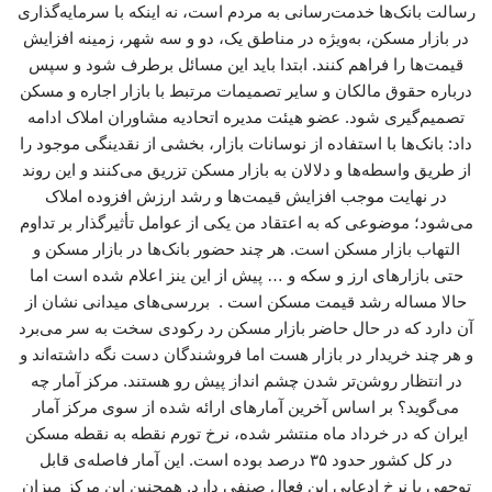
رسالت بانک‌ها خدمت‌رسانی به مردم است، نه اینکه با سرمایه‌گذاری
در بازار مسکن، به‌ویژه در مناطق یک، دو و سه شهر، زمینه افزایش
قیمت‌ها را فراهم کنند. ابتدا باید این مسائل برطرف شود و سپس
درباره حقوق مالکان و سایر تصمیمات مرتبط با بازار اجاره و مسکن
تصمیم‌گیری شود. عضو هیئت مدیره اتحادیه مشاوران املاک ادامه
داد: بانک‌ها با استفاده از نوسانات بازار، بخشی از نقدینگی موجود را
از طریق واسطه‌ها و دلالان به بازار مسکن تزریق می‌کنند و این روند
در نهایت موجب افزایش قیمت‌ها و رشد ارزش افزوده املاک
می‌شود؛ موضوعی که به اعتقاد من یکی از عوامل تأثیرگذار بر تداوم
التهاب بازار مسکن است. هر چند حضور بانک‌ها در بازار مسکن و
حتی بازارهای ارز و سکه و … پیش از این ینز اعلام شده است اما
حالا مساله رشد قیمت مسکن است . بررسی‌های میدانی نشان از
آن دارد که در حال حاضر بازار مسکن رد رکودی سخت به سر می‌برد
و هر چند خریدار در بازار هست اما فروشندگان دست نگه داشته‌اند و
در انتظار روشن‌تر شدن چشم انداز پیش رو هستند. مرکز آمار چه
می‌گوید؟ بر اساس آخرین آمارهای ارائه شده از سوی مرکز آمار
ایران که در خرداد ماه منتشر شده، نرخ تورم نقطه به نقطه مسکن
در کل کشور حدود ۳۵ درصد بوده است. این آمار فاصله‌ی قابل
توجهی با نرخ ادعایی این فعال صنفی دارد. همچنین این مرکز میزان