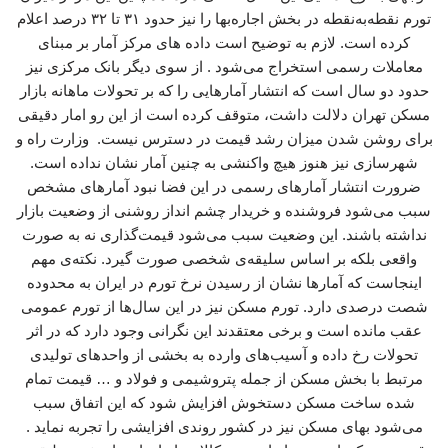
تورم نقطه‌به‌نقطه در بخش اجاره‌بها را نیز حدود ۳۱ تا ۳۲ درصد اعلام
کرده است. لازم به توضیح است داده های مرکز آمار بر مبنای
معاملات رسمی استخراج می‌شود . از سوی دیگر بانک مرکزی نیز
حدود دو سال است که انتشار آمارهایی را که بر تحولات ماهانه بازار
مسکن تهران دلالت داشت، متوقف کرده است از این رو امار دقیقی
برای روشن شدن میزان رشد قیمت در دسترس نیست. وزارت راه و
شهرسازی نیز هنوز هیچ واکنشی به چنین آمار نشان نداده است.
ضرورت انتشار آمارهای رسمی در این فضا نبود آمارهای مشخص
سبب می‌شود فروشنده و خریدار چشم انداز روشنی از وضعیت بازار
نداشته باشند. این وضعیت سبب می‌شود قیمت‌گذاری نه به صورت
واقعی بلکه بر اساس سلیقه‌ی شخصی صورت گیرد. نکته‌ی مهم
اینجاست که آمارها نشان از رسیدن نرخ تورم در ایران به محدوده
شصت درصدی دارد. تورم مسکن نیز در این سال‌ها از تورم عمومی
عقب مانده است و برخی معتقدند این نگرانی وجود دارد که در اثر
تحولات رخ داده و آسیب‌های وارده به بخشی از واحدهای تولیدی
مرتبط با بخش مسکن از جمله پتروشیمی و فولاد و … قیمت تمام
شده ساخت مسکن دستخوش افزایش شود که این اتفاق سبب
می‌شود بهای مسکن نیز در کشور روندی افزایشی را تجربه نماید .