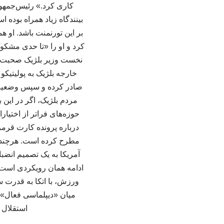
کاری کرد.» رئیس‌جمهور
بینندگاه زیاد همراه بوده
بر این تورنمنت باشد. او ه
کرد و او را «تا حدی مشکوک
نخست وزیر بلژیک صحبت کر
خارجه بلژیک به پولیتیکو 
صادر کرده و سپس وضعیت ب
مردم بلژیک، اگر در این ب
حوزه‌های فراتر از اختیا
درباره پرونده کارت قرم
مطرح کرده است. هرچند ت
آمریکا به یک تصمیم انضبا
ادامه همان رویکردی است ک
ورزش، با اتکا به قدرت س
میان «دیپلماسی فعال» 
استقلال و