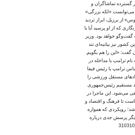
ر گسترده تماشاگران و
ع می‌توانست «لکه بزرگی»
س» از برزیل، ابراز تردید
ری که از او پرسید آیا با
فت‌وگو خواهد بود. وزیر
 کشور نیز بیانیه‌ای تند
گفت: «این را هم بگویم.
 نام ترامپ با مداخله در
ماس ترامپ با رئیس فیفا
هادهای مستقل ورزشی را
ود مستقیم رئیس‌جمهوری
قی می‌شود. این ماجرا در
است تا فرهنگ و اقتصاد و
اشد؛ رویکردی که همواره
دیگر پرسش جدی درباره