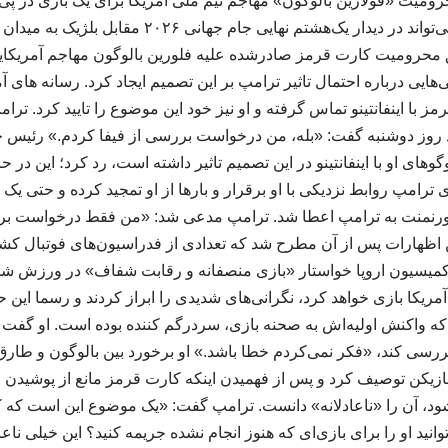
رومیت «فولارین بالوگون» مهاجم تیم ملی آمریکا برای یک بازی در پی
حالت تعلیق درآورد و او می‌تواند در دیدار یک‌هشتم نهایی 
ق محرومیت کارت قرمز صادرشده علیه فلورین بالوگون مهاجم آمریکایی،
هایی درباره احتمال تاثیر ترامپ بر این تصمیم ایجاد کرد. رسانه های 
ز با اینفانتینو تماس گرفته و او نیز خود این موضوع را تایید کرد. تر
وز دوشنبه گفت: «بله، من درخواست بررسی از فیفا کردم.» رئیس جم
وهای او با اینفانتینو در این تصمیم تاثیر داشته است، رد کرد؛ این در 
رامپ روابط نزدیکی با او برقرار و بارها از او تمجید کرده و حتی یک 
 تورنمنت به ترامپ اعطا شد. ترامپ مدعی شد: «من فقط درخواست برر
این اظهارات پس از آن مطرح شد که تعدادی از فدراسیون‌های فوتبال کش
د و کمیسیون اروپا خواستار «بازی منصفانه و رقابت شفاف» در ورزش شد
یکا بازی خواهد کرد، نگرانی‌های شدیدی را ابراز کردند و رسما این 
ه واکنش اولیه‌اش به صحنه بازی، سردرگم کننده بوده است. او گفت ک
رسی کند، «فکر نمی‌کردم خطا باشد.» او برخورد بین بالوگون و طارق
ازیکن توصیف کرد و پس از فهمیدن اینکه کارت قرمز مانع از پوشیدن ل
شود، آن را «ناعادلانه» دانست. ترامپ گفت: «یک موضوع این است که 
انید او را برای بازی‌ای که هنوز انجام نشده جریمه کنید؟ این خیلی ناع