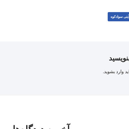
یتی سوادکوه
بنویسید
ید
وارد بشوید
.