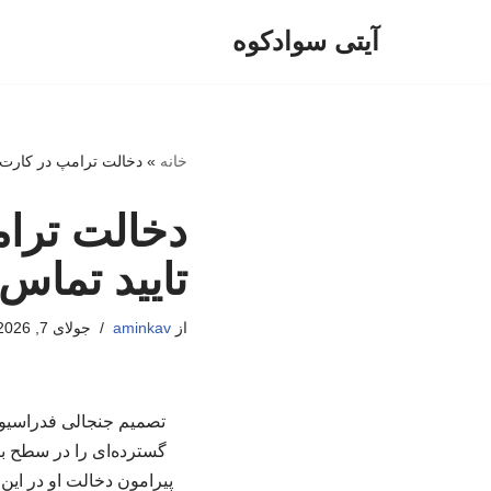
آیتی سوادکوه
پرش
به
محتوا
خانه
»
دخالت ترامپ در کارت ق
دخالت ترام
تایید تماس
از
aminkav
جولای 7, 2026
تصمیم جنجالی فدراسیون 
گسترده‌ای را در سطح بین
پیرامون دخالت او در این