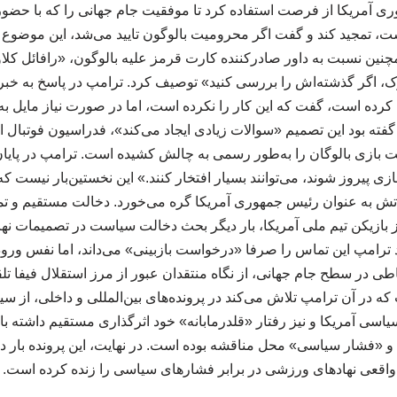
ی آمریکا از فرصت استفاده کرد تا موفقیت جام جهانی را که با حضو
 است، تمجید کند و گفت اگر محرومیت بالوگون تایید می‌شد، این موضو
مچنین نسبت به داور صادرکننده کارت قرمز علیه بالوگون، «رافائل کلاو
، اگر گذشته‌اش را بررسی کنید» توصیف کرد. ترامپ در پاسخ به خبرنگا
ده است، گفت که این کار را نکرده است، اما در صورت نیاز مایل به گ
گفته بود این تصمیم «سوالات زیادی ایجاد می‌کند»، فدراسیون فوتبال این
ازی بالوگان را به‌طور رسمی به چالش کشیده است. ترامپ در پایان 
ازی پیروز شوند، می‌توانند بسیار افتخار کنند.» این نخستین‌بار نیست که
راتش به عنوان رئیس جمهوری آمریکا گره می‌خورد. دخالت مستقیم و ت
ز بازیکن تیم ملی آمریکا، بار دیگر بحث دخالت سیاست در تصمیمات ن
رامپ این تماس را صرفا «درخواست بازبینی» می‌داند، اما نفس ور
طی در سطح جام جهانی، از نگاه منتقدان عبور از مرز استقلال فیفا تل
ه در آن ترامپ تلاش می‌کند در پرونده‌های بین‌المللی و داخلی، از سی
یاسی آمریکا و نیز رفتار «قلدرمابانه» خود اثرگذاری مستقیم داشته ب
و «فشار سیاسی» محل مناقشه بوده است. در نهایت، این پرونده بار 
اقعی نهادهای ورزشی در برابر فشارهای سیاسی را زنده کرده است. 310310