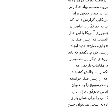
 دریافت کارت قرمز را به
جام جهانی ۲۰۲۶ مقابل بلژیک به میدان برود. تصمیم نهاد حاکم بر
 در دیدار حذفی برابر
آمریکایی گزارش دادند که
امپ به خبرنگاران حاضر در
هوری آمریکا با این حال،
حالیست که رئیس فیفا در
«جایزه صلح» جدید ایجاد
سی کردم. نگفتم که باید
ورهای دیگر این تصمیم را
. مقامات بلژیکی که
حکم را به چالش کشیدند.
ه از رئیس فیفا خواسته
 محرموویچ را به عنوان
باس بالوگون برای بازی
کسی را برای همان بازی
ادلانه است، نمی‌توان چنین