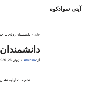
آیتی سوادکوه
پرش
به
محتوا
خانه
»
دانشمندان ردپای بی‌خوا
دانشمندان ر
از
aminkav
ژوئن 25, 2026
تحقیقات اولیه نشان