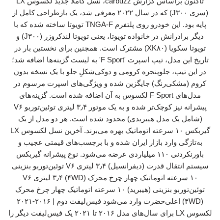
تاکنون براساس گزارش carbuzz، نسل کاملا جدید لکسوس LX
(سری J۳۰۰) که در سال ۲۰۲۲ معرفی شد، یک بازطراحی کامل از
پایه بود. این خودرو روی پلتفرم TNGA-F تویوتا ساخته شده که با
دیگر برادرانش در خانواده تویوتا، یعنی تویوتا لندکروزر (J۳۰۰) و
تویوتا سکویا (XK۸۰) مشترک است. همچنین برای نخستین بار در
تاریخ این مدل، تیپ اسپرت 'F Sport' به لیست گزینه‌ها اضافه شد؛
در این تیپ، جلوپنجره کرومی و دوکی‌شکلِ جلو با یک نسخه بدون
کروم (مشکی‌رنگ) جایگزین شده و ویژگی‌های اسپرت مرسوم در
مدل‌های F Sport لکسوس به آن اضافه شده است. گزینه‌های
پیشرانه نیز کوچک‌تر شده و به یک موتور ۳٫۴ لیتری توئین‌توربو V۶
(شامل یک مدل هیبریدی) محدود شده است. هر دو مدل از یک
گیربکس ۱۰ سرعته اتوماتیک بهره می‌برند. آخرین نسل لکسوس LX
به‌تازگی وارد بازار ایران شده و با برچسب‌های قیمتی عجیب و
باورنکردنی ۱۱۰ میلیاردی عرضه می‌شود. نوع پیشرانه گیربکس
سیستم انتقال قدرت (دیفرانسیل) ۳٫۴ لیتری V۶ توئین‌توربو بنزینی
۱۰ سرعته اتوماتیک چهار چرخ محرک (۴WD) ۳٫۴ لیتری V۶
توئین‌توربو بنزینی (هیبرید) ۱۰ سرعته اتوماتیک چهار چرخ محرک
(۴WD) اعلی‌حضرت وارد می‌شود فیس‌لیفت دوم | ۲۰۱۶-۲۰۲۱
لکسوس LX برای سال‌های مدل ۲۰۱۶ تا ۲۰۲۱ یک فیس‌لیفت دیگر را