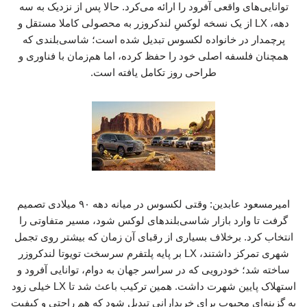
توانایی‌های واقعی آفرود را ارائه می‌کرد. حالا پس از نزدیک به سه
دهه، LX از یک نسخه لوکسِ لندکروزر به محصولی کاملا مستقل و
پرچمدار در خانواده لکسوس تبدیل شده است؛ شاسی‌بلندی که
همچنان فلسفه اصلی خود را حفظ کرده، اما هم‌زمان با فناوری و
طراحی روز تکامل یافته است.
امیرمسعود عابدین: وقتی لکسوس در میانه دهه ۹۰ میلادی تصمیم
گرفت تا وارد بازار شاسی‌بلندهای لوکس شود، مسیر متفاوتی را
انتخاب کرد. برخلاف بسیاری از رقبای آن زمان که بیشتر روی تجمل
شهری تمرکز داشتند، LX بر پایه پلتفرم سرسخت تویوتا لندکروزر
ساخته شد؛ خودرویی که در سراسر جهان به دوام، توانایی آفرود و
استهلاک پایین شهرت داشت. همین ترکیب باعث شد تا LX خیلی زود
به گزینه‌ای محبوب برای خریدارانی تبدیل شود که هم راحتی و کیفیت