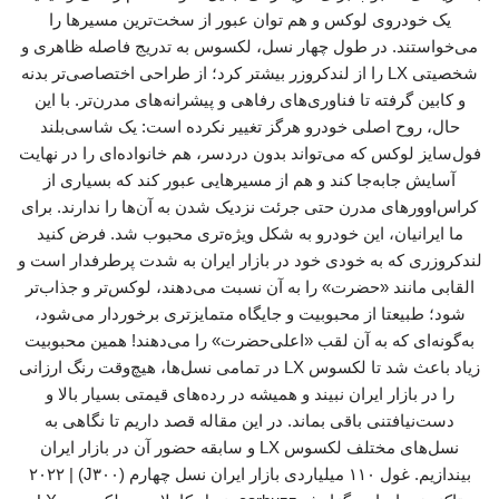
یک خودروی لوکس و هم توان عبور از سخت‌ترین مسیرها را
می‌خواستند. در طول چهار نسل، لکسوس به تدریج فاصله ظاهری و
شخصیتی LX را از لندکروزر بیشتر کرد؛ از طراحی اختصاصی‌تر بدنه
و کابین گرفته تا فناوری‌های رفاهی و پیشرانه‌های مدرن‌تر. با این
حال، روح اصلی خودرو هرگز تغییر نکرده است: یک شاسی‌بلند
فول‌سایز لوکس که می‌تواند بدون دردسر، هم خانواده‌ای را در نهایت
آسایش جابه‌جا کند و هم از مسیرهایی عبور کند که بسیاری از
کراس‌اوورهای مدرن حتی جرئت نزدیک شدن به آن‌ها را ندارند. برای
ما ایرانیان، این خودرو به شکل ویژه‌تری محبوب شد. فرض کنید
لندکروزری که به خودی خود در بازار ایران به شدت پرطرفدار است و
القابی مانند «حضرت» را به آن نسبت می‌دهند، لوکس‌تر و جذاب‌تر
شود؛ طبیعتا از محبوبیت و جایگاه متمایزتری برخوردار می‌شود،
به‌گونه‌ای که به آن لقب «اعلی‌حضرت» را می‌دهند! همین محبوبیت
زیاد باعث شد تا لکسوس LX در تمامی نسل‌ها، هیچ‌وقت رنگ ارزانی
را در بازار ایران نبیند و همیشه در رده‌های قیمتی بسیار بالا و
دست‌نیافتنی باقی‌ بماند. در این مقاله قصد داریم تا نگاهی به
نسل‌های مختلف لکسوس LX و سابقه حضور آن در بازار ایران
بیندازیم. غول ۱۱۰ میلیاردی بازار ایران نسل چهارم (J۳۰۰) | ۲۰۲۲