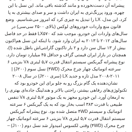
پیشرانه آن دست‌نخورده و مانند گذشته باقی ماند. این نسل با این
چهره، ورود پررنگ‌تری به ایران داشت و سر و صدای بیشتری به پا
کرد. این مدل، LX را تبدیل به چیزی کرد که امروز می‌شناسیم. وضع
قانون منع واردات خودروهای لوکس (بالای ۲۵۰۰ سی‌سی) در
سال‌های واردات این خودرو، موجب شد که LX۵۷۰ فقط در حد فاصل
سال‌های ۲۰۱۲ تا ۲۰۱۳ به ایران وارد شود. با اینکه این نسل هم‌اکنون
بیش از ۱۳ سال سن دارد و ۲ بار تاکنون گارانتی‌اش باطل شده (!)،
همچنان در بازار ایران قیمتی گزاف و حداقل ۴۵ میلیارد تومان دارد.
نوع پیشرانه گیربکس سیستم انتقال قدرت ۵٫۷ لیتری V۸ بنزینی ۶
سرعته اتوماتیک چهار چرخ محرک (۴WD) نسل سوم (J۲۰۰) |
۲۰۰۸-۲۰۱۱ مدل تازه و جدید LX (سری J۲۰۰) در سال ۲۰۰۸
نشان‌دهنده یک گام بزرگ رو به جلو برای این خودرو بود که
تکنولوژی‌های رفاهی بیشتر، راحتی بالاتر و هندلینگ جاده‌ای بهتری را
به ارمغان آورد. این خودرو مجهز به یک موتور ۵٫۷ لیتری V۸ تنفس
طبیعی با قدرت ۳۸۳ اسب بخار بود که به یک گیربکس ۶ سرعته
اتوماتیک و سیستم ۴WD متصل شده بود. نوع پیشرانه گیربکس
سیستم انتقال قدرت ۵٫۷ لیتری V۸ بنزینی ۶ سرعته اتوماتیک چهار
چرخ محرک (۴WD) وقتی لکسوس امیدوار شد نسل دوم (J۱۰۰) –