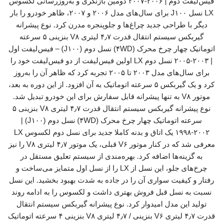
فیس‌لیفت دوم | ۲۰۰۶-۲۰۰۷ دومین بازنگری و به‌روزرسانی لکسوس
LX نسل J۱۰۰ برای سال‌های مدل ۲۰۰۶ و ۲۰۰۷، ظاهر خودرو را بار
دیگر با طراحی جدید چراغ‌ها و جلوپنجره مدرن کرد. نوع پیشرانه
گیربکس سیستم انتقال قدرت ۴٫۷ لیتری V۸ بنزینی ۵ سرعته
اتوماتیک چهار چرخ محرک (۴WD) نسل دوم (J۱۰۰) – فیس‌لیفت اول
| ۲۰۰۳-۲۰۰۵ نسل دوم LX اولین فیس‌لیفت از دو فیس‌لیفت خود را
برای سال‌های مدل ۲۰۰۳ تا ۲۰۰۵ تجربه کرد که ظاهر آن را به‌روز
کرد و یک گیربکس ۵ سرعته اتوماتیک به آن افزود. از این دوره به بعد،
موتور V۸ به تنها پیشرانه قابل سفارش برای این خودرو تبدیل شد.
نوع پیشرانه گیربکس سیستم انتقال قدرت ۴٫۷ لیتری V۸ بنزینی ۵
سرعته اتوماتیک چهار چرخ محرک (۴WD) نسل دوم (J۱۰۰) |
۱۹۹۸-۲۰۰۲ یک اتاق و بدنه کاملا جدید برای نسل دوم لکسوس LX
معرفی شد که در کنار موتور V۶ قبلی، یک موتور ۴٫۷ لیتری V۸ را نیز
به گزینه‌ها اضافه کرد. بهره‌مندی از سیستم تعلیق مستقل در
چرخ‌های جلو، این نسل از LX را از نسل اول متمایز می‌ساخت و
رفتار و کیفیت سواری آن را در جاده به شدت بهبود بخشید. این نسل
نسبت به نسل قبل فروش بهتری داشت و لکسوس را به ادامه روند
تولید این مدل امیدوار کرد. نوع پیشرانه گیربکس سیستم انتقال
قدرت ۴٫۷ لیتری V۶ بنزینی / ۴٫۷ لیتری V۸ بنزینی ۴ سرعته اتوماتیک