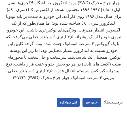
چهار چرخ محرک (۴WD) ورود لندکروزر به باشگاه لاکچری‌ها نسل
اول (J۸۰) | ۱۹۹۶-۱۹۹۷ نخستین نسخه از لکسوس LX (سری J۸۰)
برای سال مدل ۱۹۹۶ روی کار آمد. این خودرو به شدت بر پایه تویوتا
لندکروزر سری J۸۰ ساخته شده بود؛ اما همان‌طور که از یک
لکسوس انتظار می‌رفت، ویژگی‌های لوکس‌تری داشت. این خودرو
نیروی خود را از یک پیشرانه ۴٫۵ لیتری ۶ سیلندر خطی می‌گرفت که
با یک گیربکس ۴ سرعته اتوماتیک جفت شده بود. اگرچه کابین این
خودرو نسبت به لندکروزر بسیار مجلل‌تر بود، اما زیر این پوسته
لوکس، همچنان یک شاسی‌بلند سرسخت و جان‌سخت با محورهای
صلب (اکسل‌های ثابت) در هر دو بخش جلو و عقب قرار داشت. نوع
پیشرانه گیربکس سیستم انتقال قدرت ۴٫۵ لیتری ۶ سیلندر خطی
بنزینی ۴ سرعته اتوماتیک چهار چرخ محرک (۴WD) ۲۲۷۳۲۲
برچسب‌ها:
اخرین خبر
آیتی سوادکوه