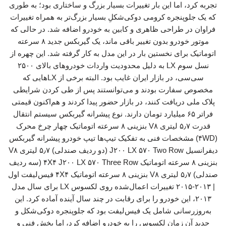
تجربه کرد، اما این بار تغییرات بسیار بزرگ و ساختاری بود؛ به طوری
که یک جلوپنجره کرومی دوکی‌شکلِ بسیار بزرگ‌تر به همراه تغییرات
فراوان در طراحی ظاهری و کابین به خودرو اضافه شد. در حالی که
موتور خودرو بدون تغییر باقی ماند، یک گیربکس جدید ۸ سرعته
اتوماتیک برای نخستین بار در این مدل به کار گرفته شد. این چهره از
نسل سوم LX به دلیل محدودیت واردات خودروهای بالای ۲۵۰۰
سی‌سی، در بازار ایران غایب بود. البته برخی از LX‌هایی که
مخصوص سفارت بودند و می‌توانستند پس از طی کردن شرایطی
پلاک ملی دریافت کنند، در بازار حضور پیدا کردند و هم‌اکنون قیمتی
فراتر ۶۵ میلیارد تومان دارند. نوع پیشرانه گیربکس سیستم انتقال
قدرت ۵٫۷ لیتری V۸ بنزینی ۸ سرعته اتوماتیک چهار چرخ محرک
(۴WD) مشخصات فنی به تفکیک تیپ‌ها تیپ خودرو پیشرانه گیربکس
دیفرانسیل J۲۰۰ LX ۵۷۰ Two Row (دو ردیف صندلی) ۵٫۷ لیتری V۸
بنزینی ۸ سرعته اتوماتیک ۴X۴ J۲۰۰ LX ۵۷۰ Three Row (سه ردیف
صندلی) ۵٫۷ لیتری V۸ بنزینی ۸ سرعته اتوماتیک ۴X۴ فیس‌لیفت اول
| ۲۰۱۳-۲۰۱۵ تغییرات اعمال‌شده روی لکسوس LX برای سال مدل
۲۰۱۳، این خودرو را برای رقابت در چند سال آینده آماده کرد. این
به‌روزرسانی شامل یک فیس‌لیفت بود که جلوپنجره دوکی‌شکل و
جدید آن زمانِ لکسوس را به خودرو اضافه کرد، اما بخش فنی و