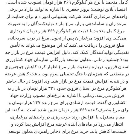
کامل منجمد با نرخ هر کیلوگرم ۳۶۹ هزار تومان تصویب شده است.
اقتصادآنلاین نوشت: پرویز جعفری با اشاره به تولید مازاد در برخی
واحدهای مرغداری گفت: شرکت پشتیبانی امور دام برای حمایت از
مرغداران و ساماندهی بازار، مرغ مازاد تولیدکنندگان را به صورت
مرغ کامل منجمد با قیمت هر کیلوگرم ۳۶۹ هزار تومان خریداری
می‌کند. وی افزود: مرغداران پس از تحویل مرغ در درب سردخانه،
مبلغ فروش را دریافت می‌کنند که این موضوع می‌تواند به تأمین
نقدینگی تولیدکنندگان کمک کند. دلیل افزایش قیمت مرغ در بازار چه
بود؟ جمشید زمانی، معاون توسعه بازرگانی سازمان جهاد کشاورزی
استان قزوین، درباره وضعیت بازار مرغ اظهار کرد: کاهش جوجه‌ریزی
در مقطعی که همزمان با جنگ تحمیلی سوم بود، باعث کاهش عرضه
و در نتیجه افزایش قیمت مرغ در بازار شد. وی افزود: در حال حاضر
هر کیلوگرم مرغ در استان قزوین حدود ۳۲۱ هزار تومان در بازار به
فروش می‌رسد. زمانی با اشاره به نرخ‌های مصوب وزارت جهاد
کشاورزی گفت: قیمت ارشادی برای مرغ زنده ۲۴۷ هزار تومان و
برای مرغ مصرف‌کننده ۳۶۹ هزار تومان تعیین شده است. به گفته این
مقام مسئول، با افزایش روند جوجه‌ریزی در واحدهای مرغداری،
انتظار می‌رود در ماه‌های آینده عرضه مرغ افزایش پیدا کرده و
قیمت‌ها کاهش یابد. خرید مرغ برای ذخایر راهبردی معاون توسعه