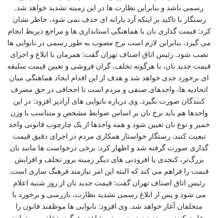
رسمی باشد و بنابراین نظارت‌ ها در این زمینه تشدید خواهد شد.
رستگار با تاکید بر اینکه آرد یارانه‌ ای حذف نمی‌ شود، خاطر نشان
کرد: قیمت‌ گذاری نان با هماهنگی استانداری‌ ها و مراجع ذیربط انجام
می‌ گیرد، بنابراین لازم است نرخ مصوب به‌ طور رسمی در نانوایی‌ ها
نصب شود. رئیس اتاق اصناف تهران گفت: همزمان با ابلاغ و اجرای
قیمت جدید نان، با هرگونه تخلف، گران‌ فروشی و تعیین قیمت سلیقه‌
ای برخورد جدی خواهد شد و هدف از این اقدام ایجاد هماهنگی میان
اتحادیه‌ ها، واحدهای صنفی و مردم است تا اجحافی در حق مصرف‌
کنندگان صورت نگیرد. وی درباره نانوایی‌ های آزادپز افزود: در این
واحدها هم باید نرخ نان بر اساس ضوابط مشخص و متناسب با وزن
خمیر و نوع نان تعیین شود و همه واحدها از یک چارچوب قانونی واحد
تبعیت کنند. رستگار خواستار همکاری مردم در اجرای دقیق قیمت
گذاری صورت گرفته شد و اظهار کرد: برخی درخواست‌ ها مانند نان
بزرگ‌تر، کنجدی یا افزودنی‌ های دیگر زمینه بروز تخلف و افزایش
قیمت را فراهم می‌ کند که البته این امر نیازمند فرهنگ‌ سازی است.
رئیس اتاق اصناف تهران گفت: قیمت جدید نان از روز شنبه اعلام
می‌ شود و پس از ابلاغ رسمی تشدید نظارت، بازرسی و برخورد با
متخلفان آغاز خواهد شد. وی افزود: نانوایی‌ ها موظفند قانون را
رعایت کنند و مردم نیز در صورت مشاهده هرگونه تخلف می‌ توانند