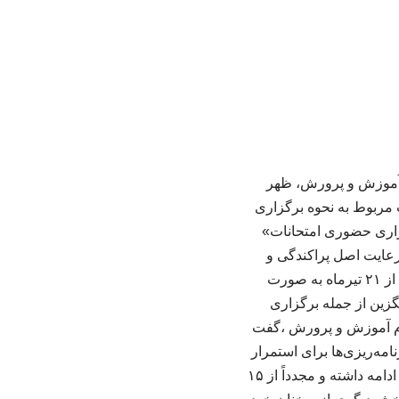
م آموزش و پرورش، ظهر
مات مربوط به نحوه برگزاری
گزاری حضوری امتحانات»
 رعایت اصل پراکندگی و
شرایط ایمنی در سراسر کشور اجرا خواهد شد. وی افزود: امتحانات پایه‌های یازدهم و دوازدهم از ۲۱ تیرماه به صورت
زین از جمله برگزاری
ام آموزش و پرورش ،گفت
مه‌ریزی‌ها برای استمرار
فرآیند ارزشیابی انجام شده است. وی خاطرنشان کرد: آموزش‌های مجازی تا ۲۸ اسفند سال پیش ادامه داشته و مجدداً از ۱۵