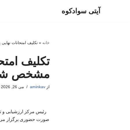
آیتی سوادکوه
پرش
به
محتوا
خانه
»
تکلیف امتحانات نهایی 
تکلیف امتحا
مشخص شد
از
aminkav
می 26, 2026
صورت حضوری برگزار می‌شو