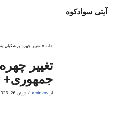
آیتی سوادکوه
پرش
به
محتوا
خانه
»
تغییر چهره پزشکیان 
تغییر چهره
جمهوری+
از
aminkav
ژوئن 26, 2026