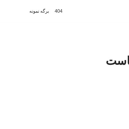
404
برگه نمونه
یاست