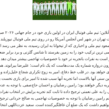
ت ۰۴:۳۰ به وقت تهران در شهر لس آنجلس آمریکا رو در روی تیم ملی فوتبال نیوزیلن
د تیم ملی و اخباری که از تیخوانا به ایران رسیده، به نظر می رسد ام
جمی ترین ترکیب خود را به زمین بفرستد تا شانس گلزنی و برد برابر ضع
ر است به نفرات باتجربه تر خود با خصوصیات تهاجمی بیشتر میدان دهد 
ون دروازه شماره یک مدت‌هاست که یک نام است؛ علیرضا بیرانوند. هما
ی خواهد بود. در قلب خط دفاع، امیر به زوج تکراری شجاع خلیل‌زاده و
ن سنی آنها بالاست اما تجربه آنها سبب شده تا امیر برای بازی نخست به آ
جربه دیگر خواهند بود؛ رامین رضاییان و احسان حاج‌صفی. با توجه به عد
به علی نعمتی ترجیح داده تا ثابت کند تجربه برایش در انتخاب نفرات ب
رامین رضاییان با توجه به خصوصیات تهاجمی به صالح حردانی ترجیح
اهیم داشت که یک ضلع آن غافلگیرکننده است. سعید عزت‌اللهی انتخ