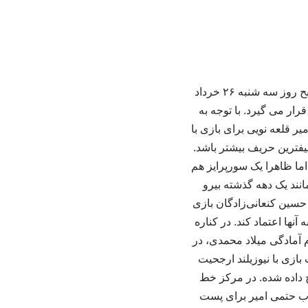
به گزارش خبرگزاری خبرآنلاین؛ تیم ملی فوتبال ایران در اولین بازی خود در جام جهانی ۲۰۲۶ صبح روز سه شنبه ۲۶ خرداد
د قرار می گیرد. با توجه به
یر قلعه نویی برای بازی با
یفترین حریف بیشتر باشد.
اما ظاهرا یک سورپرایز هم
نند یک دهه گذشته بیرو
 حسین کنعانی‌زادگان بازی
نها اعتماد کند. در کناره
م آمادگی میلاد محمدی، در
ازی با نیوزیلند ارجحیت
 داده شده. در مرکز خط
اب حتمی امیر برای پست