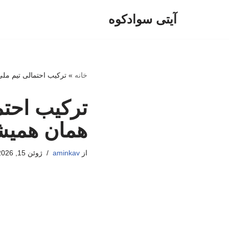
آیتی سوادکوه
پرش
به
محتوا
خانه
»
ترکیب احتمالی تیم ملی 
ترکیب احتما
همان همیشگ
از
aminkav
ژوئن 15, 2026