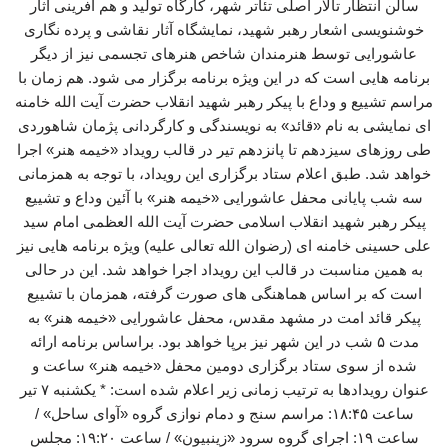
سالن انتظار تالار اصلی تئاتر شهر، کارگاه تولید و هم آفرینی آثار
خوشنویسی اشعار رهبر شهید، نمایشگاه آثار نقاشی و پرده نگاری
عاشورایی توسط هنرمندان شاخص هنرهای تجسمی نیز از دیگر
برنامه هایی است که در این ویژه برنامه برگزار می شود. هم زمان با
مراسم تشییع و وداع با پیکر رهبر شهید انقلاب حضرت آیت الله خامنه
ای نمایشی به نام «قائد» به نویسندگی و کارگردانی پژمان شاهوردی
طی روزهای سیزدهم تا پانزدهم تیر در قالب رویداد «خیمه هنر» اجرا
خواهد شد. طبق اعلام ستاد برگزاری این رویداد، با توجه به همزمانی
سه شب پایانی محفل عاشورایی «خیمه هنر» با آئین وداع و تشییع
پیکر رهبر شهید انقلاب اسلامی حضرت آیت الله العظمی امام سید
علی حسینی خامنه ای (رضوان الله تعالی علیه) ویژه برنامه هایی نیز
به همین مناسبت در قالب این رویداد اجرا خواهد شد. این در حالی
است که بر اساس هماهنگی های صورت گرفته، همزمان با تشییع
پیکر قائد امت در مشهد مقدس، محفل عاشورایی «خیمه هنر» به
مدت ۵ شب در این شهر نیز برپا خواهد بود. براساس برنامه ارائه
شده از سوی ستاد برگزاری دومین محفل «خیمه هنر» ساعت و
عنوان رویدادها به ترتیب زمانی زیر اعلام شده است: * یکشنبه ۷ تیر
ساعت ۱۸:۴۵: مراسم سنج و دمام نوازی گروه «آوای ساحل» /
ساعت ۱۹: اجرای گروه سرود «زینبیون» / ساعت ۱۹:۲۰: مجلس