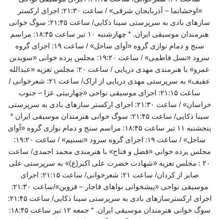
«اوخشانما – آذربایجان شرقی» / ساعت ۲۱:۳۰: اجرای ارکستر
سازهای بادی به سرپرستی سینا ذکایی/ ساعت ۲۱:۴۵: سوگ خوانی
هنرمندان موسیقی ایران. * چهارشنبه ۱۰ تیر ساعت ۱۸:۴۵: مراسم
سنج و دمام نوازی گروه «آوای ساحل» / ساعت ۱۹: اجرای گروه
سرود «نسل فاطمی» / ساعت ۱۹:۲۰: مجلس پرده خوانی «سویدبن
عمرو» با هنرمندی مهدی دریایی / ساعت ۲۰: مجلس تعزیه «عبدالله
عفیف» به سرپرستی مهدی دریایی از اراک/ ساعت ۲۱: شعرخوانی /
ساعت ۲۱:۱۵: اجرای موسیقی نواحی «چهاربیتی عزا – جنوب
خراسان» / ساعت ۲۱:۳۰: اجرای ارکستر سازهای بادی به سرپرستی
سینا ذکایی/ ساعت ۲۱:۴۵: سوگ خوانی هنرمندان موسیقی ایران *
پنجشنبه ۱۱ تیر ساعت ۱۸:۴۵: مراسم سنج و دمام نوازی گروه «آوای
ساحل» / ساعت ۱۹: اجرای گروه سرود «تسنیم» / ساعت ۱۹:۲۰:
مجلس پرده خوانی «فضل و فتاح» با هنرمندی محمد احمدی/ ساعت
۲۰ : مجلس تعزیه «شهادت حضرت علی اکبر(ع)» به سرپرستی علی
صابر از کردان/ ساعت ۲۱: شعرخوانی/ ساعت ۲۱:۱۵: اجرای
موسیقی نواحی «پیشخوانی نواهای قاجار – قزوین»/ساعت ۲۱:۳۰:
اجرای ارکسترسازهای بادی به سرپرستی سینا ذکایی/ ساعت ۲۱:۴۵:
سوگ خوانی هنرمندان موسیقی ایران. * جمعه ۱۲ تیر ساعت ۱۸:۴۵: