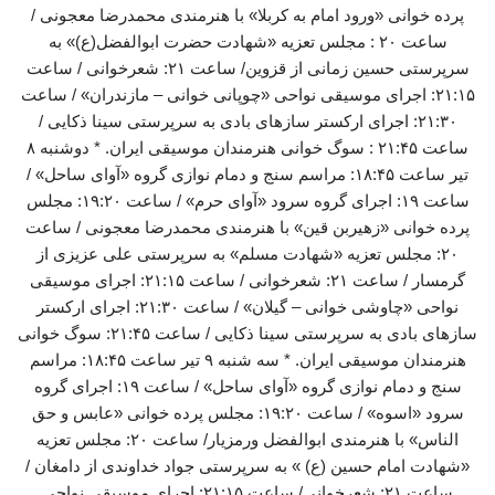
پرده خوانی «ورود امام به کربلا» با هنرمندی محمدرضا معجونی /
ساعت ۲۰ : مجلس تعزیه «شهادت حضرت ابوالفضل(ع)» به
سرپرستی حسین زمانی از قزوین/ ساعت ۲۱: شعرخوانی / ساعت
۲۱:۱۵: اجرای موسیقی نواحی «چوپانی خوانی – مازندران» / ساعت
۲۱:۳۰: اجرای ارکستر سازهای بادی به سرپرستی سینا ذکایی /
ساعت ۲۱:۴۵ : سوگ خوانی هنرمندان موسیقی ایران. * دوشنبه ۸
تیر ساعت ۱۸:۴۵: مراسم سنج و دمام نوازی گروه «آوای ساحل» /
ساعت ۱۹: اجرای گروه سرود «آوای حرم» / ساعت ۱۹:۲۰: مجلس
پرده خوانی «زهیربن قین» با هنرمندی محمدرضا معجونی / ساعت
۲۰: مجلس تعزیه «شهادت مسلم» به سرپرستی علی عزیزی از
گرمسار / ساعت ۲۱: شعرخوانی / ساعت ۲۱:۱۵: اجرای موسیقی
نواحی «چاوشی خوانی – گیلان» / ساعت ۲۱:۳۰: اجرای ارکستر
سازهای بادی به سرپرستی سینا ذکایی / ساعت ۲۱:۴۵: سوگ خوانی
هنرمندان موسیقی ایران. * سه شنبه ۹ تیر ساعت ۱۸:۴۵: مراسم
سنج و دمام نوازی گروه «آوای ساحل» / ساعت ۱۹: اجرای گروه
سرود «اسوه» / ساعت ۱۹:۲۰: مجلس پرده خوانی «عابس و حق
الناس» با هنرمندی ابوالفضل ورمزیار/ ساعت ۲۰: مجلس تعزیه
«شهادت امام حسین (ع) » به سرپرستی جواد خداوندی از دامغان /
ساعت ۲۱: شعرخوانی/ ساعت ۲۱:۱۵: اجرای موسیقی نواحی