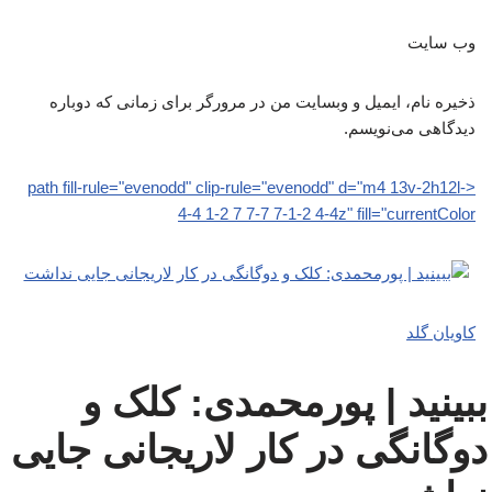
وب‌ سایت
ذخیره نام، ایمیل و وبسایت من در مرورگر برای زمانی که دوباره
دیدگاهی می‌نویسم.
<path fill-rule="evenodd" clip-rule="evenodd" d="m4 13v-2h12l-
4-4 1-2 7 7-7 7-1-2 4-4z" fill="currentColor
کاویان گلد
ببینید | پورمحمدی: کلک و
دوگانگی در کار لاریجانی جایی