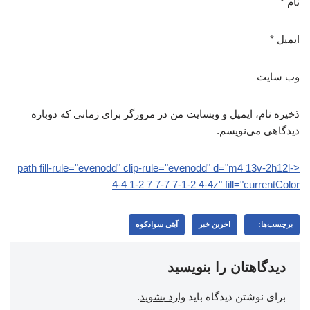
نام
*
ایمیل
*
وب‌ سایت
ذخیره نام، ایمیل و وبسایت من در مرورگر برای زمانی که دوباره
دیدگاهی می‌نویسم.
<path fill-rule="evenodd" clip-rule="evenodd" d="m4 13v-2h12l-
4-4 1-2 7 7-7 7-1-2 4-4z" fill="currentColor
برچسب‌ها:
اخرین خبر
آیتی سوادکوه
دیدگاهتان را بنویسید
برای نوشتن دیدگاه باید
وارد بشوید
.