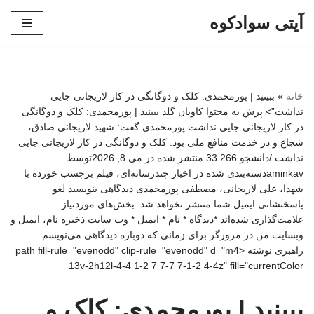
آیتی سوادکوه
پرش
به
محتوا
خانه
»
ببینید | پورمحمدی: کلک و دوگانگی در کار لاریجانی جایی
نداشت”> پرش به محتوا کاویان گلد ببینید | پورمحمدی: کلک و دوگانگی
در کار لاریجانی جایی نداشت پورمحمدی گفت: شهید لاریجانی صادق،
شجاع و در خدمت منافع ملی بود. کلک و دوگانگی در کار لاریجانی جایی
نداشت./دانشجو 266 33 منتشر شده در می 8, 2026توسط
aminkavدسته‌بندی شده در اخبار چندرسانه‌ای، فیلم برچسب خورده با
شهدا، علی لاریجانی، مصطفی پورمحمدی دیدگاهی بنویسید لغو
پاسخنشانی ایمیل شما منتشر نخواهد شد. بخش‌های موردنیاز
علامت‌گذاری شده‌اند *دیدگاه * نام * ایمیل * وب‌ سایت ذخیره نام، ایمیل و
وبسایت من در مرورگر برای زمانی که دوباره دیدگاهی می‌نویسم.
راهبری نوشته <path fill-rule="evenodd" clip-rule="evenodd" d="m4
13v-2h12l-4-4 1-2 7 7-7 7-1-2 4-4z" fill="currentColor
ببینید | پورمحمدی: کلک و