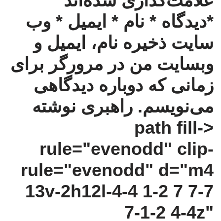
علامت‌گذاری شده‌اند
*دیدگاه * نام * ایمیل * وب‌
سایت ذخیره نام، ایمیل و
وبسایت من در مرورگر برای
زمانی که دوباره دیدگاهی
می‌نویسم.
راهبری نوشته
<path fill-
rule="evenodd" clip-
rule="evenodd" d="m4
13v-2h12l-4-4 1-2 7 7-7
7-1-2 4-4z"