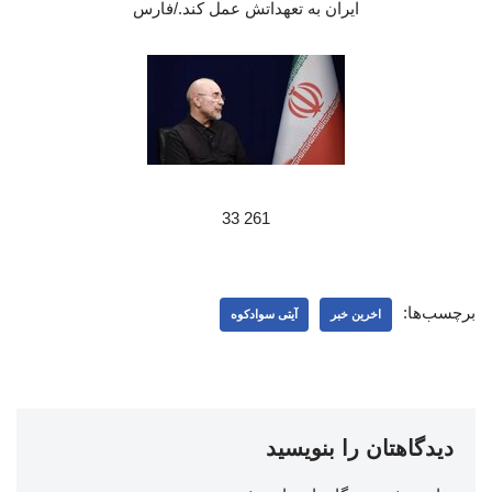
ایران به تعهداتش عمل کند./فارس
261 33
برچسب‌ها:
اخرین خبر
آیتی سوادکوه
دیدگاهتان را بنویسید