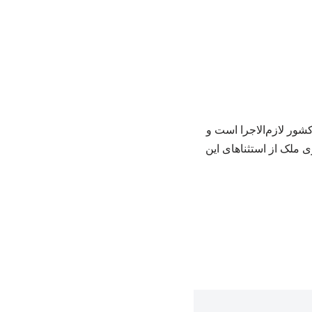
ت: مصوبه سران قوا از اول تیرماه ۱۴۰۵ در سراسر کشور لازم‌الاجرا است و
ک یا نوسازی ملک از استثناهای این