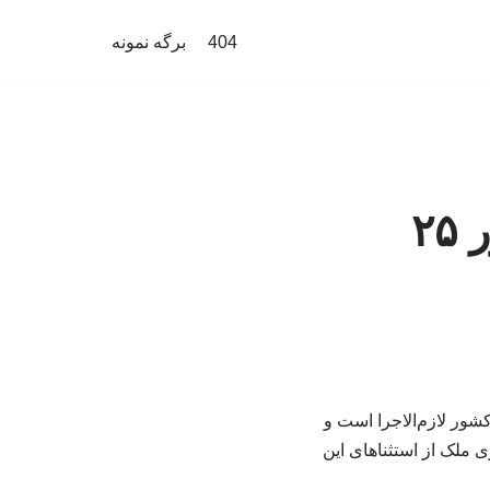
404
برگه نمونه
ببینید | سقف افزایش اجاره‌بها در کشور ۲۵
ت: مصوبه سران قوا از اول تیرماه ۱۴۰۵ در سراسر کشور لازم‌الاجرا است و
ک یا نوسازی ملک از استثناهای این