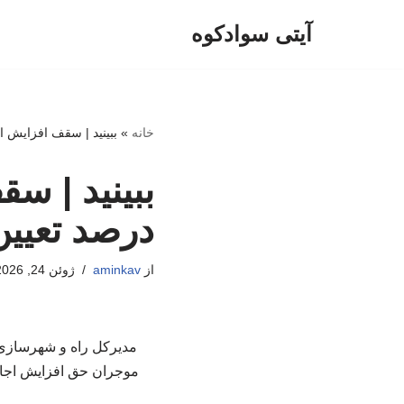
آیتی سوادکوه
پرش
به
محتوا
خانه
»
ببینید | سقف افزایش اجاره‌بها د
درصد تعیی
از
aminkav
ژوئن 24, 2026