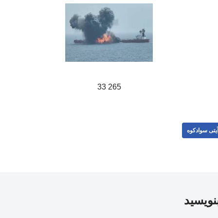
265 33
یتی سوادکوه
بنویسید