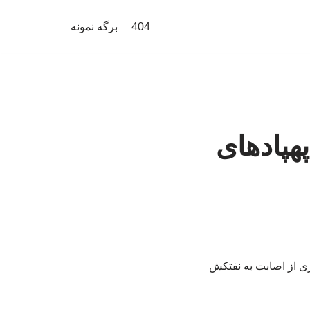
404
برگه نمونه
هپادهای
ت. تصاویری از اصابت به نفتکش