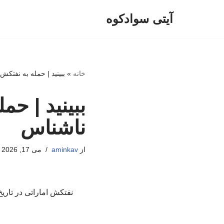
آیتی سوادکوه
پرش
به
محتوا
خانه
»
ببینید | حمله به نفتک
ببینید | ح
ناشناس
از
aminkav
می 17, 2026