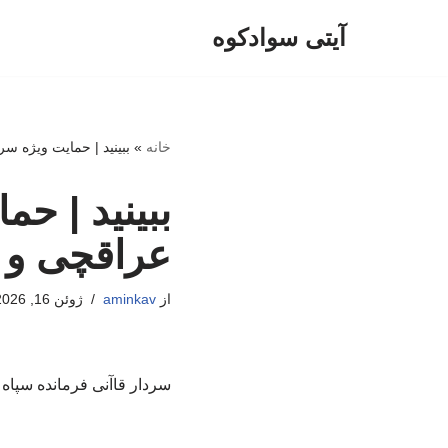
آیتی سوادکوه
پرش
به
محتوا
خانه
»
ببینید | حمایت ویژه سر
ببینید | حم
عراقچی و 
از
aminkav
ژوئن 16, 2026
سردار قاآنی فرمانده سپاه