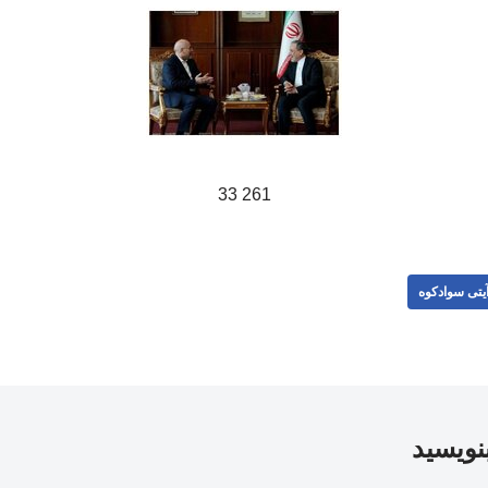
261 33
یتی سوادکوه
بنویسید