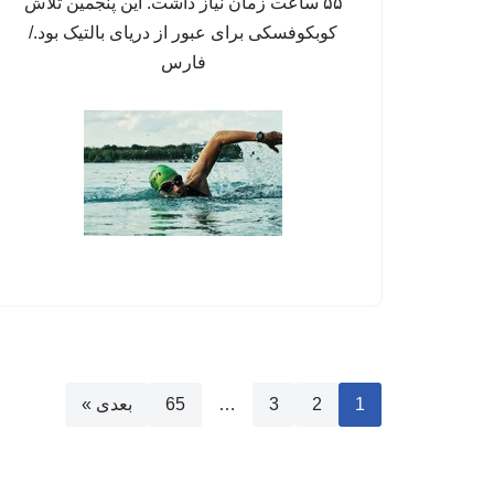
۵۵ ساعت زمان نیاز داشت. این پنجمین تلاش
کوبکوفسکی برای عبور از دریای بالتیک بود./
فارس
1
2
3
…
65
بعدی »