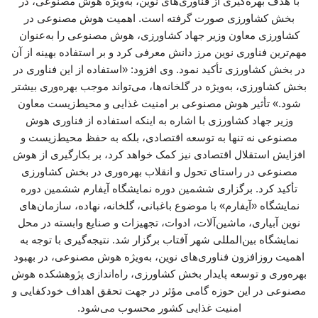
با هدف بهره‌گیری از فناوری‌های نوین، به‌ویژه هوش مصنوعی، در
بخش کشاورزی صورت گرفته است. اهمیت هوش مصنوعی در
کشاورزی معاون وزیر جهاد کشاورزی، هوش مصنوعی را به‌عنوان
مهم‌ترین فناوری نوین مرز دانش معرفی کرد و بر استفاده بهینه از آن
در بخش کشاورزی تأکید نمود. وی افزود: «استفاده از این فناوری در
بخش کشاورزی، به‌ویژه در گلخانه‌ها، می‌تواند موجب بهره‌وری بیشتر
شود.» تأثیر هوش مصنوعی بر امنیت غذایی و محیط‌زیست معاون
وزیر جهاد کشاورزی با اشاره به اینکه استفاده از فناوری هوش
مصنوعی نه تنها به توسعه اقتصادی، بلکه به حفظ محیط‌زیست و
افزایش استقلال اقتصادی نیز کمک خواهد کرد، بر بکارگیری از هوش
مصنوعی در راستای تحول و انقلاب بهره‌وری در بخش کشاورزی
تأکید کرد. برگزاری ششمین دوره نمایشگاه آیفارم ششمین دوره
نمایشگاه «آیفارم» با موضوع باغبانی، گلخانه، نهاده، سازمان‌های
نوین آبیاری، ماشین‌آلات، ادوات، تجهیزات و صنایع وابسته در محل
نمایشگاه بین‌المللی شهر آفتاب برگزار شد. نتیجه‌گیری با توجه به
اهمیت روزافزون فناوری‌های نوین، به‌ویژه هوش مصنوعی، در بهبود
بهره‌وری و توسعه پایدار بخش کشاورزی، راه‌اندازی پژوهشکده هوش
مصنوعی در این حوزه گامی مؤثر در جهت تحقق اهداف خودکفایی و
امنیت غذایی کشور محسوب می‌شود.