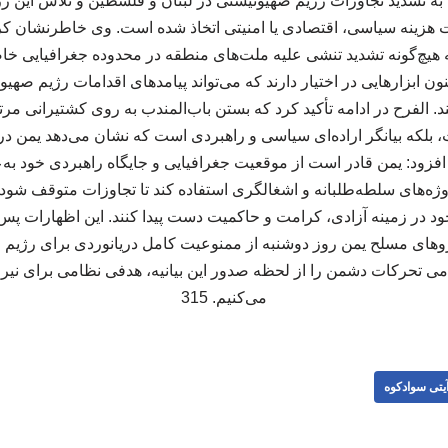
ه تشدید تجاوزات رژیم صهیونیستی در لبنان و فلسطین و تلاش این ر
 هزینه سیاسی، اقتصادی یا امنیتی اتخاذ شده است. وی خاطرنشان کرد ک
که هیچ‌گونه تشدید تنشی علیه ملت‌های منطقه در محدوده جغرافیایی خاص
 ابزارهایی در اختیار دارند که می‌تواند پیامدهای اقدامات رژیم صهیو
 الفرح در ادامه تأکید کرد که بستن باب‌المندب به روی کشتیرانی مرت
ت، بلکه بیانگر اراده‌ای سیاسی و راهبردی است که نشان می‌دهد یمن در
زود: یمن قادر است از موقعیت جغرافیایی و جایگاه راهبردی خود به‌ع
وژه‌های سلطه‌طلبانه و اشغالگری استفاده کند تا تجاوزات متوقف شود، م
 در زمینه آزادی، کرامت و حاکمیت دست پیدا کنند. این اظهارات پس
های مسلح یمن روز دوشنبه از ممنوعیت کامل دریانوردی برای رژیم 
مامی تحرکات دشمن را از لحظه صدور این بیانیه، هدفی نظامی برای نی
می‌کنیم. 315
یتی سوادکوه