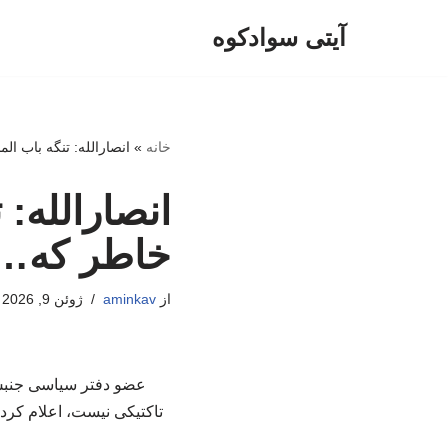
آیتی سوادکوه
پرش
به
محتوا
خانه
»
انصارالله: تنگه باب ال
انصارالله: 
خاطر که…
از
aminkav
ژوئن 9, 2026
عضو دفتر سیاسی جنبش ا
تاکتیکی نیست، اعلام کرد 