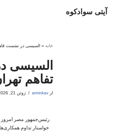
آیتی سوادکوه
پرش
به
محتوا
خانه
»
السیسی در نشست قاهره
السیسی در
تفاهم تهرا
از
aminkav
ژوئن 21, 2026
رئیس‌جمهور مصر امروز در
خواستار تداوم همکاری‌ها