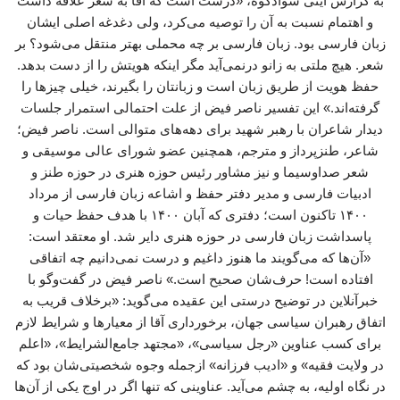
به گزارش آیتی سوادکوه، «درست است که آقا به شعر علاقه داشت
و اهتمام نسبت به آن را توصیه می‌کرد، ولی دغدغه اصلی ایشان
زبان فارسی بود. زبان فارسی بر چه محملی بهتر منتقل می‌شود؟ بر
شعر. هیچ ملتی به زانو درنمی‌آید مگر اینکه هویتش را از دست بدهد.
حفظ هویت از طریق زبان است و زبانتان را بگیرند، خیلی چیزها را
گرفته‌اند.» این تفسیر ناصر فیض از علت احتمالی استمرار جلسات
دیدار شاعران با رهبر شهید برای دهه‌های متوالی است. ناصر فیض؛
شاعر، طنزپرداز و مترجم، همچنین عضو شورای عالی موسیقی و
شعر صداوسیما و نیز مشاور رئیس حوزه هنری در حوزه طنز و
ادبیات فارسی و مدیر دفتر حفظ و اشاعه زبان فارسی از مرداد
۱۴۰۰ تاکنون است؛ دفتری که آبان ۱۴۰۰ با هدف حفظ حیات و
پاسداشت زبان فارسی در حوزه هنری دایر شد. او معتقد است:
«آن‌ها که می‌گویند ما هنوز داغیم و درست نمی‌دانیم چه اتفاقی
افتاده است! حرف‌شان صحیح است.» ناصر فیض در گفت‌وگو با
خبرآنلاین در توضیح درستی این عقیده می‌گوید: «برخلاف قریب به
اتفاق رهبران سیاسی جهان، برخورداری آقا از معیارها و شرایط لازم
برای کسب عناوین «رجل سیاسی»، «مجتهد جامع‌الشرایط»، «اعلم
در ولایت فقیه» و «ادیب فرزانه» ازجمله وجوه شخصیتی‌شان بود که
در نگاه اولیه، به چشم می‌آید. عناوینی که تنها اگر در اوج یکی از آن‌ها