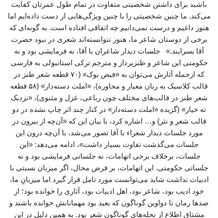
باشید برای داشتن شخصیتی متفاوت در تمام طول عمرتان کفایت
می‌کند. ما چنین شخصیتی را با چنین ویژگی‌هایی از دست داده‌ایم اما
هنوز داغیم و درست نمی‌دانیم چه اتفاقی افتاده است. به گونه‌ای که
برخی از دوستان شاعر ما، هنوز نتوانسته‌اند شعری در نبود حضرت
آقا بسرایند.» جلسات دیدار شاعران با آقا، نه فرمایشی بود و نه
حکومتی این شاعر و طنزپرداز و مترجم ترکی استانبولی به فارسی
که ازجمله آثارش می‌توان به «فیض بوک» (۷۰ قطعه شعر طنز در
قالب کلاسیک به زبان معیار و محاوره‌)، «املت دسته‌دار» (۵۸ قطعه
شعر طنز در قالب‌های مختلف چون رباعی، غزل و مثنوی)، «نزدیک
ته خیار» (گزیده «املت ‌دسته‌دار» در کنار چند اثر چاپ ‌نشده در دو
قالب شعر و نثر) و… اشاره کرد، با بیان این که «آن‌چه از بیرون در
مورد جلسات دیدار شعراء با آقا تصور می‌شد، با آن‌چه درون این
جلسات می‌گذشت تفاوت بسیار داشت»، ادامه می‌دهد: «این
جلسات، برخلاف برخی اتهامات، نه جلساتی فرمایشی بود و نه
جلساتی حکومتی. این اتهامات، بر فرض محال، اگر میزبان نسبتی با
ادبیات نداشت شاید می‌توانست مورد تامل قرار گیرد اما میزبانِ ما،
خود ادیب بود، شاعر بود، اهل ادبیات بود، آثاری را خوانده بود؛ از
صدها رمان تا دواوین گوناگون که بعید بود مهمانانش خوانده باشند و
مشتاق اطلاع از نحله‌های گوناگون شعر بود. به همین دلیل در این