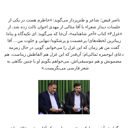
ناصر فیض؛ شاعر و طنزپرداز می‌گوید: «خاطرم هست در یکی از
جلسات دیدار شعراء با آقا مثالی از مهدی اخوان ثالث زده شد، از
«غزل۳» کتاب «آخر شاهنامه»، آن‌جا که می‌گوید: ای تکیه‌گاه و پناه/
زیباترین لحظه‌های/ پرعصمت و پرشکوه/ تنهایی و خلوت من… آقا
گفت من هر زمان که این غزل را می‌خوانم، گویی در حال زمزمه
دعای ابوحمزه ثمالی‌ام؛ آن‌قدر که این غزل هم الفاظش زیباست، هم
مضمونش و هم موسیقی‌اش. می‌خواهم بگویم او با چنین نگاهی به
شعر فارسی می‌نگریست.»